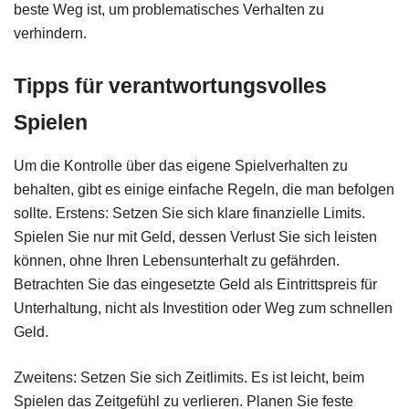
beste Weg ist, um problematisches Verhalten zu
verhindern.
Tipps für verantwortungsvolles
Spielen
Um die Kontrolle über das eigene Spielverhalten zu
behalten, gibt es einige einfache Regeln, die man befolgen
sollte. Erstens: Setzen Sie sich klare finanzielle Limits.
Spielen Sie nur mit Geld, dessen Verlust Sie sich leisten
können, ohne Ihren Lebensunterhalt zu gefährden.
Betrachten Sie das eingesetzte Geld als Eintrittspreis für
Unterhaltung, nicht als Investition oder Weg zum schnellen
Geld.
Zweitens: Setzen Sie sich Zeitlimits. Es ist leicht, beim
Spielen das Zeitgefühl zu verlieren. Planen Sie feste