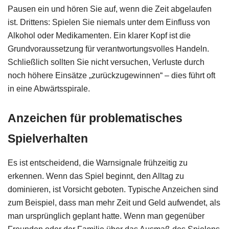
Pausen ein und hören Sie auf, wenn die Zeit abgelaufen
ist. Drittens: Spielen Sie niemals unter dem Einfluss von
Alkohol oder Medikamenten. Ein klarer Kopf ist die
Grundvoraussetzung für verantwortungsvolles Handeln.
Schließlich sollten Sie nicht versuchen, Verluste durch
noch höhere Einsätze „zurückzugewinnen“ – dies führt oft
in eine Abwärtsspirale.
Anzeichen für problematisches
Spielverhalten
Es ist entscheidend, die Warnsignale frühzeitig zu
erkennen. Wenn das Spiel beginnt, den Alltag zu
dominieren, ist Vorsicht geboten. Typische Anzeichen sind
zum Beispiel, dass man mehr Zeit und Geld aufwendet, als
man ursprünglich geplant hatte. Wenn man gegenüber